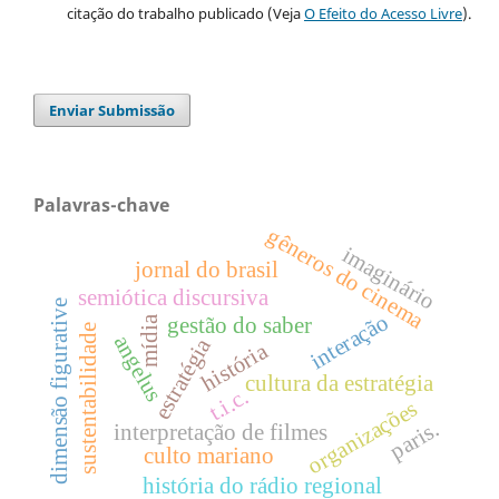
citação do trabalho publicado (Veja
O Efeito do Acesso Livre
).
Enviar Submissão
Palavras-chave
gêneros do cinema
imaginário
jornal do brasil
semiótica discursiva
dimensão figurative
interação
mídia
gestão do saber
sustentabilidade
angelus
estratégia
história
cultura da estratégia
t.i.c.
organizações
paris.
interpretação de filmes
culto mariano
história do rádio regional