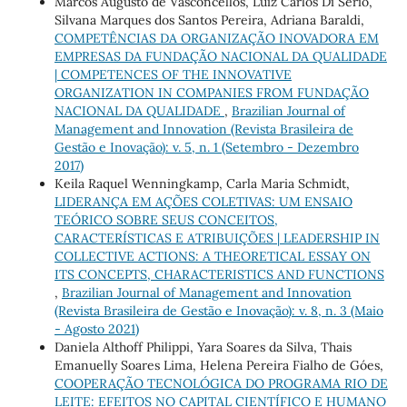
Marcos Augusto de Vasconcellos, Luiz Carlos Di Serio,
Silvana Marques dos Santos Pereira, Adriana Baraldi,
COMPETÊNCIAS DA ORGANIZAÇÃO INOVADORA EM
EMPRESAS DA FUNDAÇÃO NACIONAL DA QUALIDADE
| COMPETENCES OF THE INNOVATIVE
ORGANIZATION IN COMPANIES FROM FUNDAÇÃO
NACIONAL DA QUALIDADE
,
Brazilian Journal of
Management and Innovation (Revista Brasileira de
Gestão e Inovação): v. 5, n. 1 (Setembro - Dezembro
2017)
Keila Raquel Wenningkamp, Carla Maria Schmidt,
LIDERANÇA EM AÇÕES COLETIVAS: UM ENSAIO
TEÓRICO SOBRE SEUS CONCEITOS,
CARACTERÍSTICAS E ATRIBUIÇÕES | LEADERSHIP IN
COLLECTIVE ACTIONS: A THEORETICAL ESSAY ON
ITS CONCEPTS, CHARACTERISTICS AND FUNCTIONS
,
Brazilian Journal of Management and Innovation
(Revista Brasileira de Gestão e Inovação): v. 8, n. 3 (Maio
- Agosto 2021)
Daniela Althoff Philippi, Yara Soares da Silva, Thais
Emanuelly Soares Lima, Helena Pereira Fialho de Góes,
COOPERAÇÃO TECNOLÓGICA DO PROGRAMA RIO DE
LEITE: EFEITOS NO CAPITAL CIENTÍFICO E HUMANO