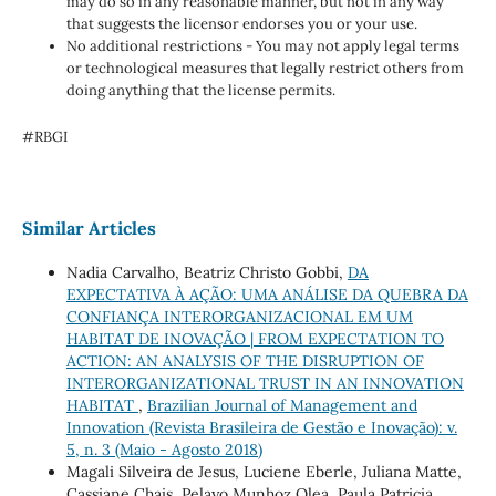
may do so in any reasonable manner, but not in any way
that suggests the licensor endorses you or your use.
No additional restrictions - You may not apply legal terms
or technological measures that legally restrict others from
doing anything that the license permits.
#RBGI
Similar Articles
Nadia Carvalho, Beatriz Christo Gobbi,
DA
EXPECTATIVA À AÇÃO: UMA ANÁLISE DA QUEBRA DA
CONFIANÇA INTERORGANIZACIONAL EM UM
HABITAT DE INOVAÇÃO | FROM EXPECTATION TO
ACTION: AN ANALYSIS OF THE DISRUPTION OF
INTERORGANIZATIONAL TRUST IN AN INNOVATION
HABITAT
,
Brazilian Journal of Management and
Innovation (Revista Brasileira de Gestão e Inovação): v.
5, n. 3 (Maio - Agosto 2018)
Magali Silveira de Jesus, Luciene Eberle, Juliana Matte,
Cassiane Chais, Pelayo Munhoz Olea, Paula Patricia