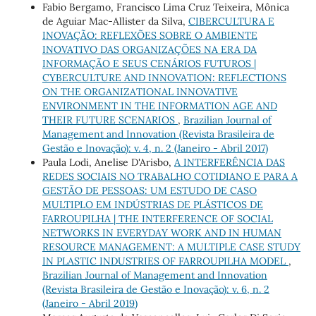
Fabio Bergamo, Francisco Lima Cruz Teixeira, Mônica
de Aguiar Mac-Allister da Silva,
CIBERCULTURA E
INOVAÇÃO: REFLEXÕES SOBRE O AMBIENTE
INOVATIVO DAS ORGANIZAÇÕES NA ERA DA
INFORMAÇÃO E SEUS CENÁRIOS FUTUROS |
CYBERCULTURE AND INNOVATION: REFLECTIONS
ON THE ORGANIZATIONAL INNOVATIVE
ENVIRONMENT IN THE INFORMATION AGE AND
THEIR FUTURE SCENARIOS
,
Brazilian Journal of
Management and Innovation (Revista Brasileira de
Gestão e Inovação): v. 4, n. 2 (Janeiro - Abril 2017)
Paula Lodi, Anelise D'Arisbo,
A INTERFERÊNCIA DAS
REDES SOCIAIS NO TRABALHO COTIDIANO E PARA A
GESTÃO DE PESSOAS: UM ESTUDO DE CASO
MULTIPLO EM INDÚSTRIAS DE PLÁSTICOS DE
FARROUPILHA | THE INTERFERENCE OF SOCIAL
NETWORKS IN EVERYDAY WORK AND IN HUMAN
RESOURCE MANAGEMENT: A MULTIPLE CASE STUDY
IN PLASTIC INDUSTRIES OF FARROUPILHA MODEL
,
Brazilian Journal of Management and Innovation
(Revista Brasileira de Gestão e Inovação): v. 6, n. 2
(Janeiro - Abril 2019)