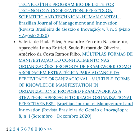
TÉCNICO | THE PROGRAM RIO DE LEITE FOR
TECHNOLOGY COOPERATION: EFFECTS ON
SCIENTIFIC AND TECHNICAL HUMAN CAPITAL
,
Brazilian Journal of Management and Innovation
(Revista Brasileira de Gestão e Inovação): v. 7, n. 3 (Maio
- Agosto 2020)
Valéria de Paula Silva, Alexandre Ferreira Nascimento,
Aparecida Laino Entriel, Saulo Barbará de Oliveira,
Américo da Costa Ramos Filho,
MÚLTIPLAS FORMAS DE
MANIFESTAÇÃO DO CONHECIMENTO NAS
ORGANIZAÇÕES: PROPOSTA DE FRAMEWORK COMO
ABORDAGEM ESTRATÉGICA PARA ALCANCE DA
EFETIVIDADE ORGANIZACIONAL | MULTIPLE FORMS
OF KNOWLEDGE MANIFESTATION IN
ORGANIZATIONS: PROPOSED FRAMEWORK AS A
STRATEGIC APPROACH TO REACH ORGANIZATIONAL
EFFECTIVENESS
,
Brazilian Journal of Management and
Innovation (Revista Brasileira de Gestão e Inovação): v.
8, n. 1 (Setembro - Dezembro 2020)
1
2
3
4
5
6
7
8
9
10
>
>>