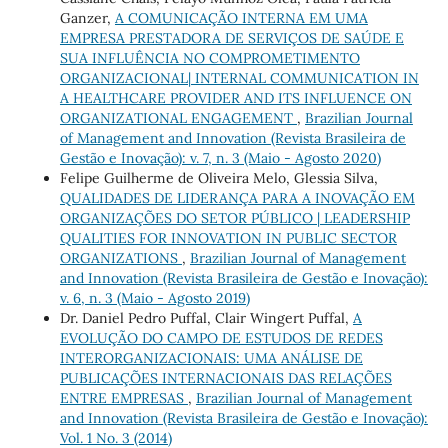
Ganzer,
A COMUNICAÇÃO INTERNA EM UMA
EMPRESA PRESTADORA DE SERVIÇOS DE SAÚDE E
SUA INFLUÊNCIA NO COMPROMETIMENTO
ORGANIZACIONAL| INTERNAL COMMUNICATION IN
A HEALTHCARE PROVIDER AND ITS INFLUENCE ON
ORGANIZATIONAL ENGAGEMENT
,
Brazilian Journal
of Management and Innovation (Revista Brasileira de
Gestão e Inovação): v. 7, n. 3 (Maio - Agosto 2020)
Felipe Guilherme de Oliveira Melo, Glessia Silva,
QUALIDADES DE LIDERANÇA PARA A INOVAÇÃO EM
ORGANIZAÇÕES DO SETOR PÚBLICO | LEADERSHIP
QUALITIES FOR INNOVATION IN PUBLIC SECTOR
ORGANIZATIONS
,
Brazilian Journal of Management
and Innovation (Revista Brasileira de Gestão e Inovação):
v. 6, n. 3 (Maio - Agosto 2019)
Dr. Daniel Pedro Puffal, Clair Wingert Puffal,
A
EVOLUÇÃO DO CAMPO DE ESTUDOS DE REDES
INTERORGANIZACIONAIS: UMA ANÁLISE DE
PUBLICAÇÕES INTERNACIONAIS DAS RELAÇÕES
ENTRE EMPRESAS
,
Brazilian Journal of Management
and Innovation (Revista Brasileira de Gestão e Inovação):
Vol. 1 No. 3 (2014)