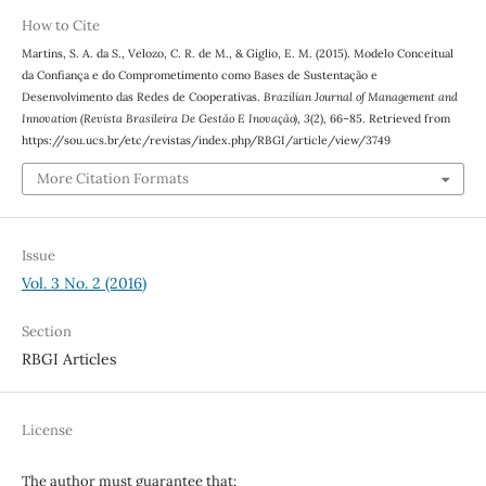
How to Cite
Martins, S. A. da S., Velozo, C. R. de M., & Giglio, E. M. (2015). Modelo Conceitual
da Confiança e do Comprometimento como Bases de Sustentação e
Desenvolvimento das Redes de Cooperativas.
Brazilian Journal of Management and
Innovation (Revista Brasileira De Gestão E Inovação)
,
3
(2), 66–85. Retrieved from
https://sou.ucs.br/etc/revistas/index.php/RBGI/article/view/3749
More Citation Formats
Issue
Vol. 3 No. 2 (2016)
Section
RBGI Articles
License
The author must guarantee that: