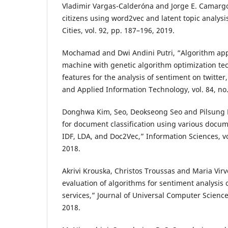
Vladimir Vargas-Calderóna and Jorge E. Camargo
citizens using word2vec and latent topic analysis
Cities, vol. 92, pp. 187–196, 2019.
Mochamad and Dwi Andini Putri, “Algorithm appl
machine with genetic algorithm optimization tec
features for the analysis of sentiment on twitter,
and Applied Information Technology, vol. 84, no.
Donghwa Kim, Seo, Deokseong Seo and Pilsung K
for document classification using various docum
IDF, LDA, and Doc2Vec,” Information Sciences, vo
2018.
Akrivi Krouska, Christos Troussas and Maria Vir
evaluation of algorithms for sentiment analysis 
services,” Journal of Universal Computer Science,
2018.