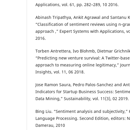
Applications, vol. 61, pp. 282–289, 10 2016.
Abinash Tripathya, Ankit Agrawal and Santanu 
“Classification of sentiment reviews using n-g
approach ,” Expert Systems with Applications, vo
2016.
Torben Antrettera, Ivo Blohmb, Dietmar Grichni
“Predicting new venture survival: A Twitter-bas
approach to measuring online legitimacy,” Journ
Insights, vol. 11, 06 2018.
Jose Ramon Saura, Pedro Palos-Sanchez and Anto
Indicators for Startup Business Success: Sentim
Data Mining,” Sustainability, vol. 11(3), 02 2019.
Bing Liu. “Sentiment analysis and subjectivity,
Language Processing. Second Edition, editors: N.
Damerau, 2010