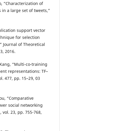
, “Characterization of
 in a large set of tweets,”
ication support vector
hnique for selection
” Journal of Theoretical
3, 2016.
ang, “Multi-co-training
ent representations: TF–
l. 477, pp. 15–29, 03
vou, “Comparative
over social networking
 vol. 23, pp. 755-768,