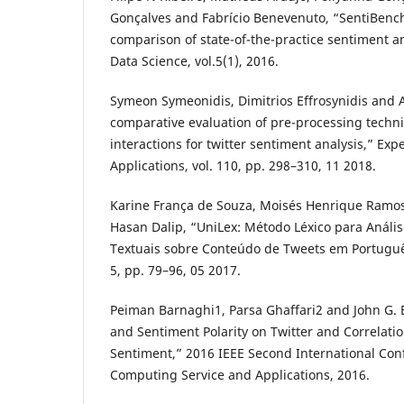
Gonçalves and Fabrício Benevenuto, “SentiBenc
comparison of state-of-the-practice sentiment a
Data Science, vol.5(1), 2016.
Symeon Symeonidis, Dimitrios Effrosynidis and 
comparative evaluation of pre-processing techn
interactions for twitter sentiment analysis,” Exp
Applications, vol. 110, pp. 298–310, 11 2018.
Karine França de Souza, Moisés Henrique Ramos
Hasan Dalip, “UniLex: Método Léxico para Análi
Textuais sobre Conteúdo de Tweets em Português
5, pp. 79–96, 05 2017.
Peiman Barnaghi1, Parsa Ghaffari2 and John G. 
and Sentiment Polarity on Twitter and Correlat
Sentiment,” 2016 IEEE Second International Con
Computing Service and Applications, 2016.