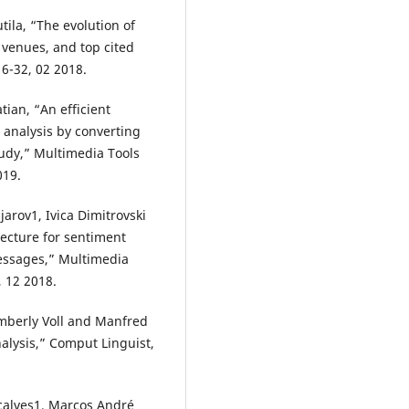
tila, “The evolution of
, venues, and top cited
6-32, 02 2018.
n, “An efficient
analysis by converting
tudy,” Multimedia Tools
019.
jarov1, Ivica Dimitrovski
ecture for sentiment
messages,” Multimedia
, 12 2018.
imberly Voll and Manfred
alysis,” Comput Linguist,
nçalves1, Marcos André