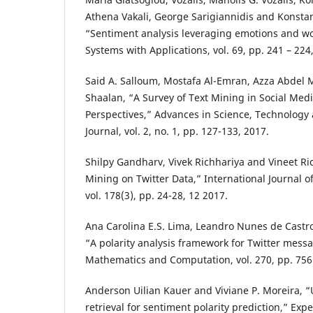
Athena Vakali, George Sarigiannidis and Konstan
“Sentiment analysis leveraging emotions and w
Systems with Applications, vol. 69, pp. 241 – 224
Said A. Salloum, Mostafa Al-Emran, Azza Abde
Shaalan, “A Survey of Text Mining in Social Med
Perspectives,” Advances in Science, Technology
Journal, vol. 2, no. 1, pp. 127-133, 2017.
Shilpy Gandharv, Vivek Richhariya and Vineet Ri
Mining on Twitter Data,” International Journal o
vol. 178(3), pp. 24-28, 12 2017.
Ana Carolina E.S. Lima, Leandro Nunes de Castr
“A polarity analysis framework for Twitter mess
Mathematics and Computation, vol. 270, pp. 756 
Anderson Uilian Kauer and Viviane P. Moreira, 
retrieval for sentiment polarity prediction,” Exp