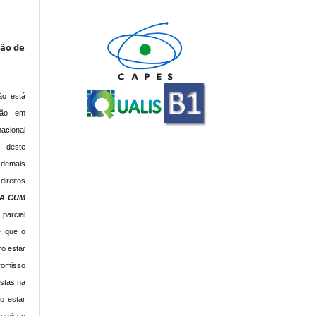
são de
ão está
ção em
acional
s deste
 demais
direitos
IA CUM
 parcial
e que o
o estar
romisso
istas na
o estar
romisso