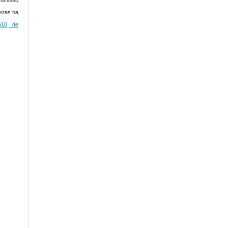
istas na
610, de