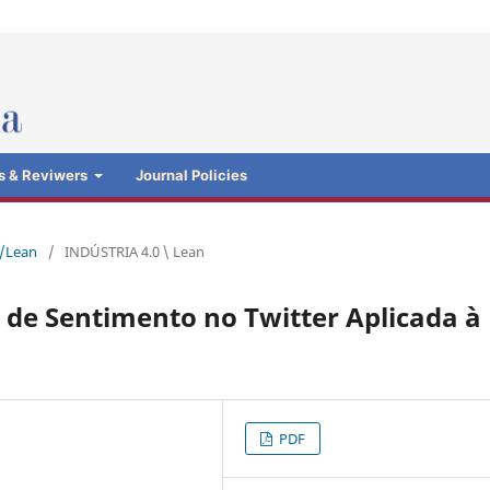
s & Reviwers
Journal Policies
0/Lean
/
INDÚSTRIA 4.0 \ Lean
e de Sentimento no Twitter Aplicada à
PDF