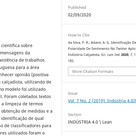
Published
02/09/2020
How to Cite
da Silva, P. R.; Adami, A. G. Identificação D
 científica sobre
Polaridade De Sentimento No Twitter Aplic
e mensagens da
Indústria Calçadista.
Sci. cum Ind.
2020
,
7
, 
existência de trabalhos
182.
tuguesa para a área
More Citation Formats
nhecer opinião (positiva
calçadista, utilizando de
o modelo foi utilizado
Issue
l. Foram coletados textos
Vol. 7 No. 2 (2019): Indústria 4.0
a a limpeza de termos
 a obtenção de medidas e a
Section
a identificação de qual
INDÚSTRIA 4.0 \ Lean
o de classificadores para
res utilizados foram o