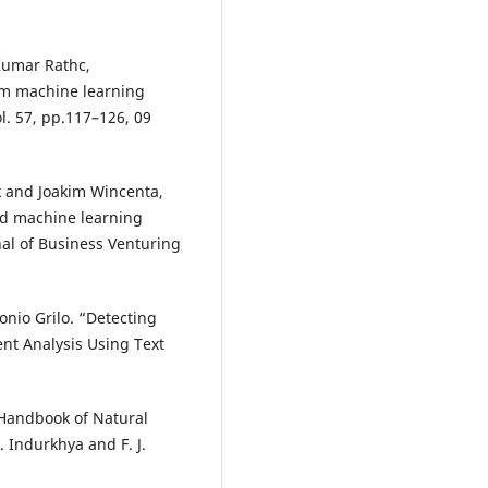
Kumar Rathc,
ram machine learning
l. 57, pp.117–126, 09
k and Joakim Wincenta,
ed machine learning
al of Business Venturing
nio Grilo. “Detecting
ent Analysis Using Text
” Handbook of Natural
 Indurkhya and F. J.