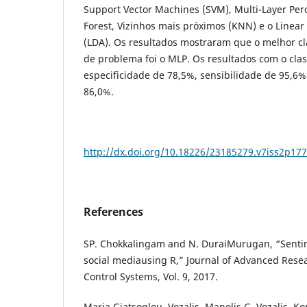
Support Vector Machines (SVM), Multi-Layer Pe
Forest, Vizinhos mais próximos (KNN) e o Linear
(LDA). Os resultados mostraram que o melhor cla
de problema foi o MLP. Os resultados com o cla
especificidade de 78,5%, sensibilidade de 95,6
86,0%.
http://dx.doi.org/10.18226/23185279.v7iss2p177
References
SP. Chokkalingam and N. DuraiMurugan, “Sentim
social mediausing R,” Journal of Advanced Rese
Control Systems, Vol. 9, 2017.
Maria Giatsoglou, Vozalis, Manolis G. Vozalis, K