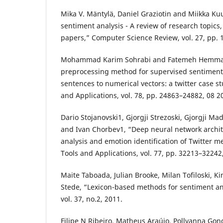
Mika V. Mäntylä, Daniel Graziotin and Miikka Kuu
sentiment analysis - A review of research topics
papers,” Computer Science Review, vol. 27, pp. 1
Mohammad Karim Sohrabi and Fatemeh Hemmatia
preprocessing method for supervised sentiment 
sentences to numerical vectors: a twitter case s
and Applications, vol. 78, pp. 24863–24882, 08 2
Dario Stojanovski1, Gjorgji Strezoski, Gjorgji Mad
and Ivan Chorbev1, “Deep neural network archit
analysis and emotion identification of Twitter 
Tools and Applications, vol. 77, pp. 32213–32242
Maite Taboada, Julian Brooke, Milan Tofiloski, K
Stede, “Lexicon-based methods for sentiment an
vol. 37, no.2, 2011.
Filipe N Ribeiro, Matheus Araújo, Pollyanna Go