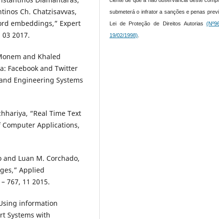
tinos Ch. Chatzisavvas,
submeterá o infrator a sanções e penas prev
ord embeddings,” Expert
Lei de Proteção de Direitos Autorias
(Nº9
, 03 2017.
19/02/1998)
.
l Monem and Khaled
ia: Facebook and Twitter
 and Engineering Systems
chhariya, “Real Time Text
f Computer Applications,
o and Luan M. Corchado,
ages,” Applied
– 767, 11 2015.
“Using information
ert Systems with