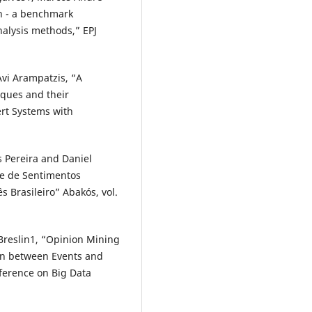
h - a benchmark
nalysis methods,” EPJ
Avi Arampatzis, “A
iques and their
ert Systems with
 Pereira and Daniel
se de Sentimentos
 Brasileiro” Abakós, vol.
Breslin1, “Opinion Mining
ion between Events and
ference on Big Data