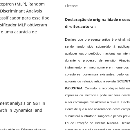
rceptron (MLP), Random
License
 Discriminant Analysis
ssificador para esse tipo
Declaração de originalidade e ces
ssificador MLP obtiveram
direitos autorai
s
% e uma acurácia de
Declaro que o presente artigo é original, n
sendo tendo sido submetido à publica
qualquer outro periódico nacional ou intern
durante o processo de revisão. Atravé
instrumento, em meu nome e em nome dos
co-autores, porventura existentes, cedo os 
autorais do referido artigo à revista
SCIENT
INDUSTRIA.
Contudo, a reprodução total ou
impressa ou eletrônica pode ser feita desd
autor comunique oficialmente à revista.
Declar
ent analysis on GST in
ciente de que a não observância deste comp
arch in Dynamical and
submeterá o infrator a sanções e penas prev
Lei de Proteção de Direitos Autorias
.
Declar
onstantinos Diamantaras,
ciente de que a não observância deste comp