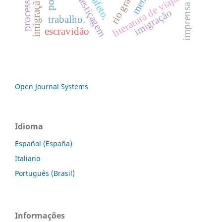
literatura de viajantes
mestiçagem
processos
afeto.
imprensa
imigração
trabalho.
escravidão
Open Journal Systems
Idioma
Español (España)
Italiano
Português (Brasil)
Informações