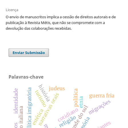
Licença
O envio de manuscritos implica a cessão de direitos autorais e de
publicação à Revista Métis, que não se compromete com a
devolução das colaborações recebidas.
Enviar Submissão
Palavras-chave
história
judeus
política imigratória
política
identidade
turismo
narrativas orais
guerra fria
etnia
migrações
rio grande do sul
imigração italiana
cotidiano
estética
religião
memória