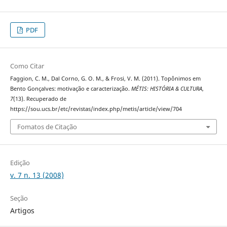
PDF
Como Citar
Faggion, C. M., Dal Corno, G. O. M., & Frosi, V. M. (2011). Topônimos em
Bento Gonçalves: motivação e caracterização.
MÉTIS: HISTÓRIA & CULTURA
,
7
(13). Recuperado de
https://sou.ucs.br/etc/revistas/index.php/metis/article/view/704
Fomatos de Citação
Edição
v. 7 n. 13 (2008)
Seção
Artigos