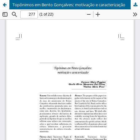
Topônimos em Bento Gonçalves: motivação e caracterização