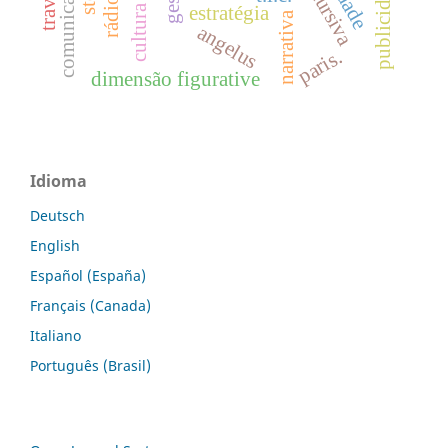
travesti
publicidade
estratégia
narrativa
angelus
paris.
dimensão figurative
Idioma
Deutsch
English
Español (España)
Français (Canada)
Italiano
Português (Brasil)