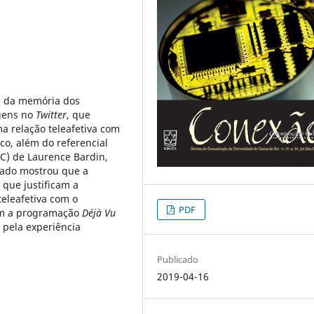
os da memória dos
agens no
Twitter
, que
a relação teleafetiva com
o, além do referencial
AC) de Laurence Bardin,
ltado mostrou que a
 que justificam a
teleafetiva com o
PDF
com a programação
Déjà Vu
 pela experiência
Publicado
2019-04-16