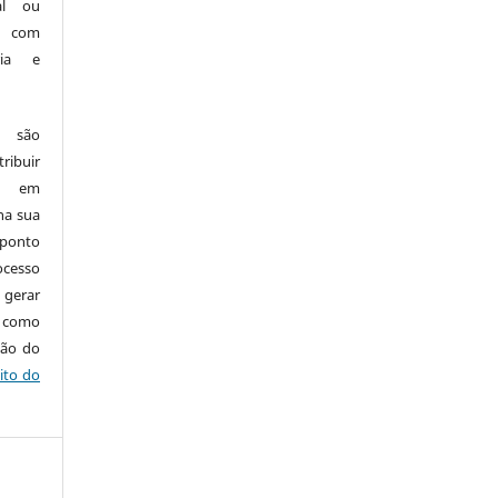
nal ou
, com
ria e
e são
ribuir
.: em
 na sua
 ponto
cesso
 gerar
m como
ção do
ito do