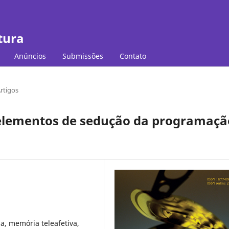
tura
Anúncios
Submissões
Contato
rtigos
 elementos de sedução da programaçã
a, memória teleafetiva,