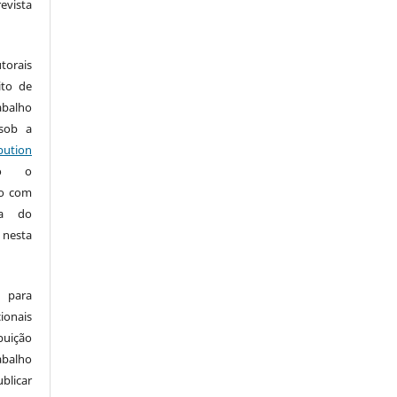
vista
:
torais
ito de
abalho
 sob a
ution
do o
ho com
ia do
 nesta
 para
onais
buição
abalho
ublicar