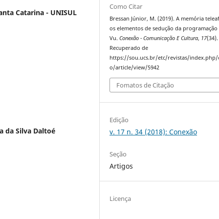
Como Citar
anta Catarina - UNISUL
Bressan Júnior, M. (2019). A memória teleaf
os elementos de sedução da programação
Vu.
Conexão - Comunicação E Cultura
,
17
(34).
Recuperado de
https://sou.ucs.br/etc/revistas/index.php
o/article/view/5942
Fomatos de Citação
Edição
a da Silva Daltoé
v. 17 n. 34 (2018): Conexão
Seção
Artigos
Licença