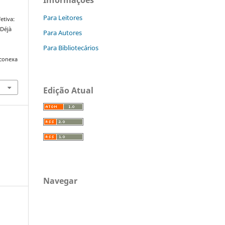
Para Leitores
etiva:
 Déjà
Para Autores
Para Bibliotecários
/conexa
Edição Atual
Navegar