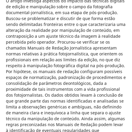
O artigo investiga aspectos do impacto das técnicas digitais
de edição e manipulação sobre o campo da fotografia
documental-jornalística, em sua etapa de pós-produção.
Buscou-se problematizar e discutir de que forma estão
sendo delimitadas fronteiras entre o que caracterizaria uma
alteração da realidade por manipulação de conteúdo, em
contraposição a um ajuste técnico da imagem à realidade
percebida pelo operador. Procurou-se verificar se os
chamados Manuais de Redação Jornalística apresentam
normas relativas à prática fotojornalística, que orientem os
profissionais em relação aos limites da edição, no que diz
respeito à manipulação fotográfica digital na pós-produção.
Por hipótese, os manuais de redação configuram possíveis
espaços de normatização, padronização de procedimentos e
consolidação de parâmetros deontológicos, dada a
proximidade de tais instrumentos com a vida profissional
dos fotojornalistas. Os dados obtidos levam à conclusão de
que grande parte das normas identificadas e analisadas se
limita a observações genéricas e ambíguas, não definindo
de maneira clara e inequívoca a linha que separa o ajuste
técnico da manipulação de conteúdo. Ainda assim, algumas
regras preconizadas nos Manuais de Redação podem levar
à identificação de eventuais regularidades que