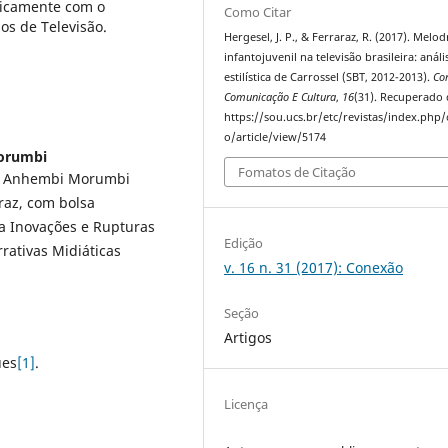
ificamente com o
Como Citar
os de Televisão.
Hergesel, J. P., & Ferraraz, R. (2017). Melo
infantojuvenil na televisão brasileira: análi
estilística de Carrossel (SBT, 2012-2013).
Co
Comunicação E Cultura
,
16
(31). Recuperado 
https://sou.ucs.br/etc/revistas/index.php
o/article/view/5174
orumbi
Fomatos de Citação
e Anhembi Morumbi
raz, com bolsa
 Inovações e Rupturas
Edição
rativas Midiáticas
v. 16 n. 31 (2017): Conexão
Seção
Artigos
ues
[1]
.
Licença