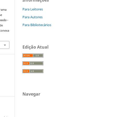
Para Leitores
drama
se
Para Autores
nexão -
Para Bibliotecários
de
/conexa
Edição Atual
Navegar