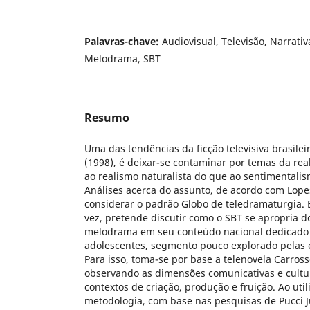
Palavras-chave:
Audiovisual, Televisão, Narrativ
Melodrama, SBT
Resumo
Uma das tendências da ficção televisiva brasilei
(1998), é deixar-se contaminar por temas da rea
ao realismo naturalista do que ao sentimentali
Análises acerca do assunto, de acordo com Lop
considerar o padrão Globo de teledramaturgia. E
vez, pretende discutir como o SBT se apropria d
melodrama em seu conteúdo nacional dedicado a
adolescentes, segmento pouco explorado pelas 
Para isso, toma-se por base a telenovela Carross
observando as dimensões comunicativas e cultu
contextos de criação, produção e fruição. Ao utili
metodologia, com base nas pesquisas de Pucci J