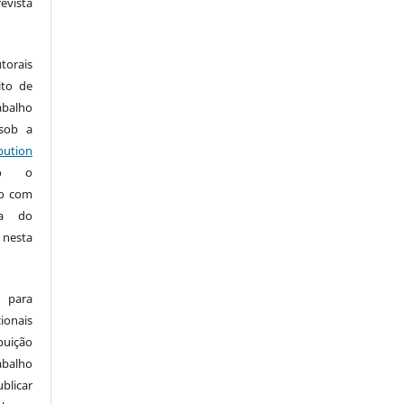
vista
:
torais
ito de
abalho
 sob a
ution
do o
ho com
ia do
 nesta
 para
onais
buição
abalho
ublicar