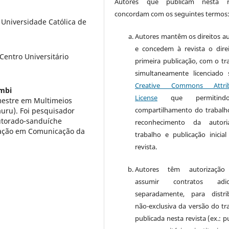
Autores que publicam nesta re
concordam com os seguintes termos
 Universidade Católica de
Autores mantêm os direitos au
e concedem à revista o dire
Centro Universitário
primeira publicação, com o tr
simultaneamente licenciado
Creative Commons Attrib
mbi
License
que permitin
mestre em Multimeios
compartilhamento do trabal
uru). Foi pesquisador
outorado-sanduíche
reconhecimento da autor
uação em Comunicação da
trabalho e publicação inicial
revista.
Autores têm autorização
assumir contratos adici
separadamente, para distri
não-exclusiva da versão do tr
publicada nesta revista (ex.: p