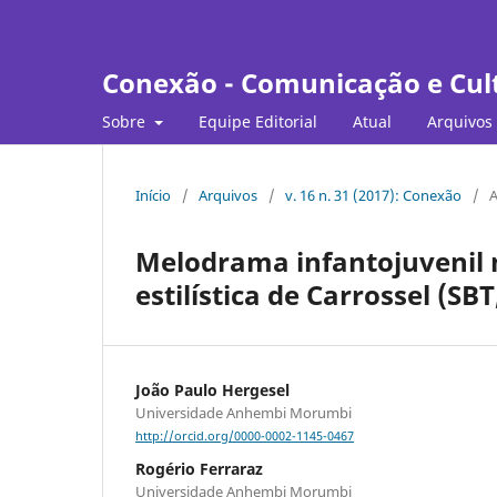
Conexão - Comunicação e Cul
Sobre
Equipe Editorial
Atual
Arquivos
Início
/
Arquivos
/
v. 16 n. 31 (2017): Conexão
/
A
Melodrama infantojuvenil na
estilística de Carrossel (SBT
João Paulo Hergesel
Universidade Anhembi Morumbi
http://orcid.org/0000-0002-1145-0467
Rogério Ferraraz
Universidade Anhembi Morumbi