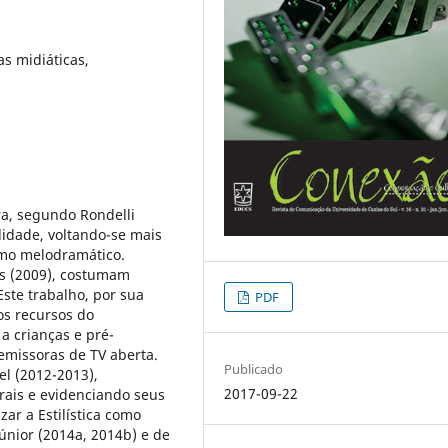
as midiáticas,
ra, segundo Rondelli
lidade, voltando-se mais
smo melodramático.
es (2009), costumam
ste trabalho, por sua
PDF
os recursos do
 crianças e pré-
emissoras de TV aberta.
Publicado
el (2012-2013),
2017-09-22
rais e evidenciando seus
zar a Estilística como
únior (2014a, 2014b) e de