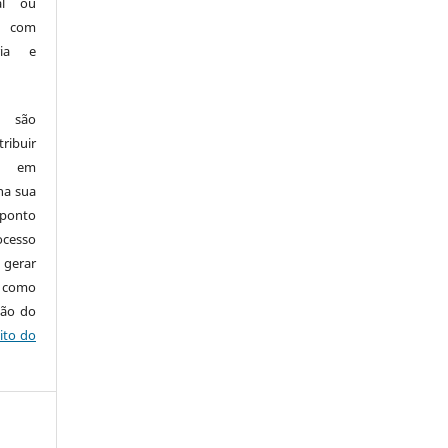
nal ou
, com
ria e
e são
ribuir
.: em
 na sua
 ponto
cesso
 gerar
m como
ção do
ito do