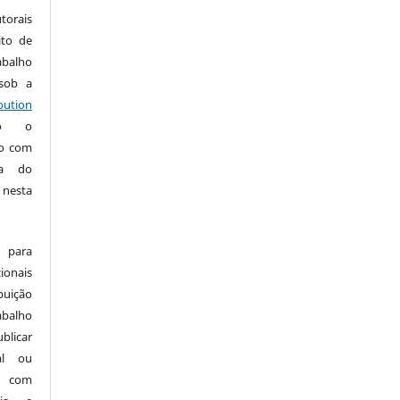
torais
ito de
abalho
 sob a
ution
do o
ho com
ia do
 nesta
 para
onais
buição
abalho
ublicar
nal ou
, com