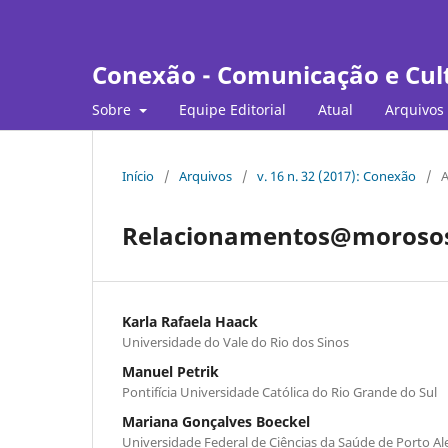
Conexão - Comunicação e Cul
Sobre
Equipe Editorial
Atual
Arquivos
Início
/
Arquivos
/
v. 16 n. 32 (2017): Conexão
/
A
Relacionamentos@morosos
Karla Rafaela Haack
Universidade do Vale do Rio dos Sinos
Manuel Petrik
Pontifícia Universidade Católica do Rio Grande do Sul
Mariana Gonçalves Boeckel
Universidade Federal de Ciências da Saúde de Porto Al