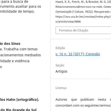
e para a busca de
Haack, K. R., Petrik, M., & Boeckel, M. G. (2
rumento auxiliar para os
Relacionamentos@morosos na rede.
Conex
onibilidade de tempo.
Comunicação E Cultura
,
16
(32). Recuperado 
https://sou.ucs.br/etc/revistas/index.php
o/article/view/4846
Fomatos de Citação
io dos Sinos
Edição
ca. Trabalha com temas
v. 16 n. 32 (2017): Conexão
relacionamentos mediados
elidade e violência
Seção
om
Artigos
Licença
los Hahn (ortográfico).
Autores que publicam nesta re
concordam com os seguintes termos
a do Rio Grande do Sul