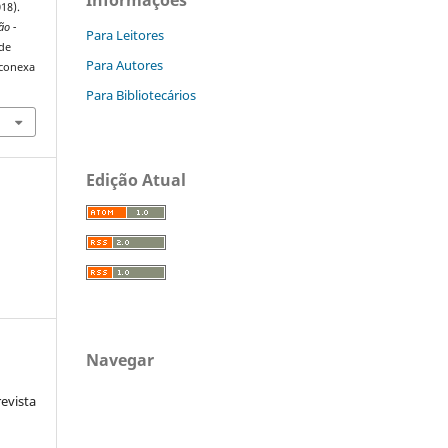
018).
ão -
Para Leitores
de
Para Autores
/conexa
Para Bibliotecários
Edição Atual
Navegar
vista
: