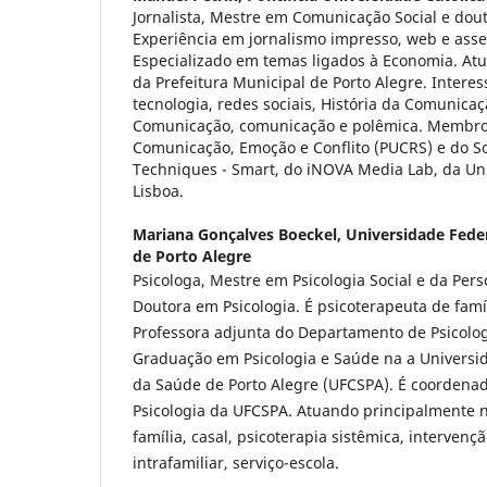
Jornalista, Mestre em Comunicação Social e do
Experiência em jornalismo impresso, web e ass
Especializado em temas ligados à Economia. Atu
da Prefeitura Municipal de Porto Alegre. Intere
tecnologia, redes sociais, História da Comunicaç
Comunicação, comunicação e polêmica. Membro
Comunicação, Emoção e Conflito (PUCRS) e do S
Techniques - Smart, do iNOVA Media Lab, da Un
Lisboa.
Mariana Gonçalves Boeckel,
Universidade Feder
de Porto Alegre
Psicologa, Mestre em Psicologia Social e da Pers
Doutora em Psicologia. É psicoterapeuta de famíl
Professora adjunta do Departamento de Psicolo
Graduação em Psicologia e Saúde na a Universid
da Saúde de Porto Alegre (UFCSPA). É coordena
Psicologia da UFCSPA. Atuando principalmente 
família, casal, psicoterapia sistêmica, intervençã
intrafamiliar, serviço-escola.