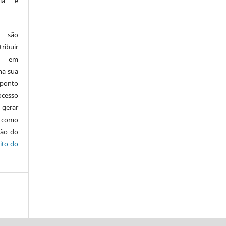
ria e
e são
ribuir
.: em
 na sua
 ponto
cesso
 gerar
m como
ção do
ito do