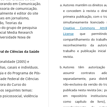
utorando em Comunicação.
Autores mantêm os direitos au
essoria de comunicação.
e concedem à revista o dire
almente é editor do site
primeira publicação, com o tr
sses em jornalismo,
simultaneamente licenciado
ão, Teorias da
 do grupo de pesquisa
Creative Commons Attrib
ocial Media Research
License
que permitin
iversidade Nova de
compartilhamento do trabal
reconhecimento da autor
trabalho e publicação inicial
al de Ciências da Saúde
revista.
onalidade (2005) e
ias, casais e indivíduos.
Autores têm autorização
gia e do Programa de Pós-
assumir contratos adici
ade Federal de Ciências
separadamente, para distri
dora do Curso do
não-exclusiva da versão do tr
nos seguintes temas:
publicada nesta revista (ex.: p
o psicossocial, violência
em repositório institucio
como capítulo de livro)