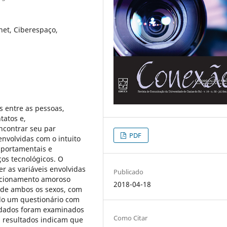
et, Ciberespaço,
s entre as pessoas,
tatos e,
ncontrar seu par
PDF
envolvidas com o intuito
omportamentais e
ços tecnológicos. O
r as variáveis envolvidas
Publicado
lacionamento amoroso
2018-04-18
 de ambos os sexos, com
ado um questionário com
 dados foram examinados
Como Citar
s resultados indicam que