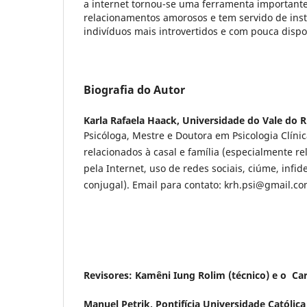
a internet tornou-se uma ferramenta important
relacionamentos amorosos e tem servido de inst
indivíduos mais introvertidos e com pouca disp
Biografia do Autor
Karla Rafaela Haack,
Universidade do Vale do R
Psicóloga, Mestre e Doutora em Psicologia Clíni
relacionados à casal e família (especialmente 
pela Internet, uso de redes sociais, ciúme, infid
conjugal). Email para contato: krh.psi@gmail.c
Revisores: Kamêni Iung Rolim (técnico) e o Car
Manuel Petrik,
Pontifícia Universidade Católic