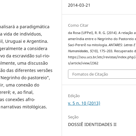
2014-03-21
Como Citar
nalisará a paradigmática
da Rosa (UFPel), R. R. G. (2014). A relação a
a vida de indivíduos,
ameríndia entre o Negrinho do Pastoreio 
il, Uruguai e Argentina.
Saci-Pererê na mitologia.
ANTARES: Letras E
 geralmente a considera
Humanidades
,
5
(10), 175–203. Recuperado 
o da escravidão sul-rio-
https://sou.ucs.br/etc/revistas/index.php
cialmente, uma discussão
s/article/view/2362
ão das diferentes versões
Fomatos de Citação
"Negrinho do pastoreio",
uir, uma conexão do
erê; e, ao final,
Edição
as conexões afro-
v. 5 n. 10 (2013)
narrativas mitológicas.
Seção
DOSSIÊ IDENTIDADES II