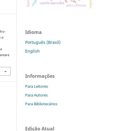
carola saavedra.
artes cênicas.
Idioma
fro-
e o
Português (Brasil)
de
English
/antare
Informações
Para Leitores
Para Autores
Para Bibliotecários
Edição Atual