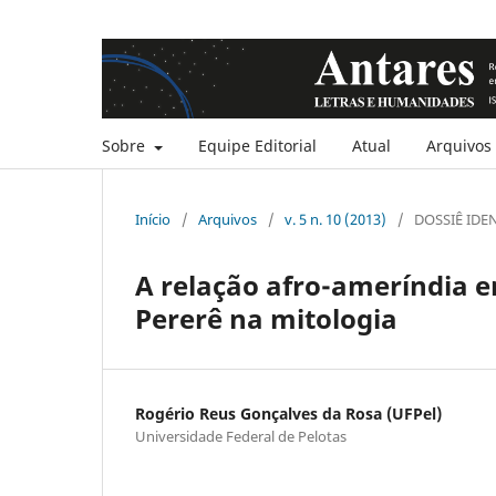
Sobre
Equipe Editorial
Atual
Arquivos
Início
/
Arquivos
/
v. 5 n. 10 (2013)
/
DOSSIÊ IDEN
A relação afro-ameríndia en
Pererê na mitologia
Rogério Reus Gonçalves da Rosa (UFPel)
Universidade Federal de Pelotas