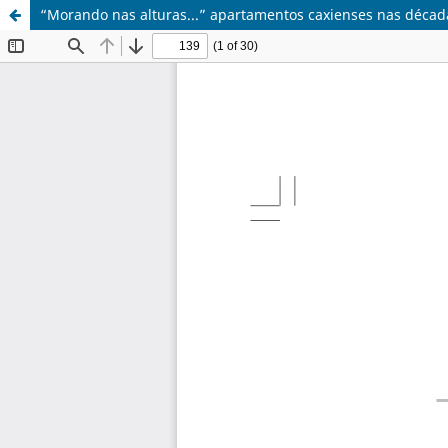
“Morando nas alturas...” apartamentos caxienses nas décad