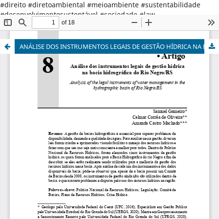
#direito #diretoambiental #meioambiente #sustentabilidade
#desenvolvimentosustentável #sociedade #law
#environmentallaw #environment #sustainabledevelopment
#society
ANÁLISE DOS INSTRUMENTOS LEGAIS DE GESTÃO HÍDRICA NA BACIA HIDROGRÁFICA DO RIO NEGRO - RS