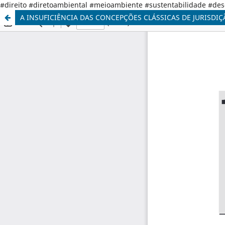
#direito #diretoambiental #meioambiente #sustentabilidade #de
A INSUFICIÊNCIA DAS CONCEPÇÕES CLÁSSICAS DE JURISDI