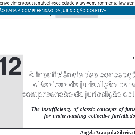
senvolvimentosustentável #sociedade #law #environmentallaw #e
ÇÃO PARA A COMPREENSÃO DA JURISDIÇÃO COLETIVA