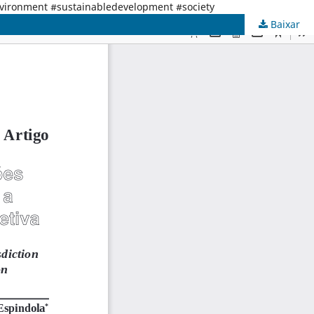
nvironment #sustainabledevelopment #society
Baixar