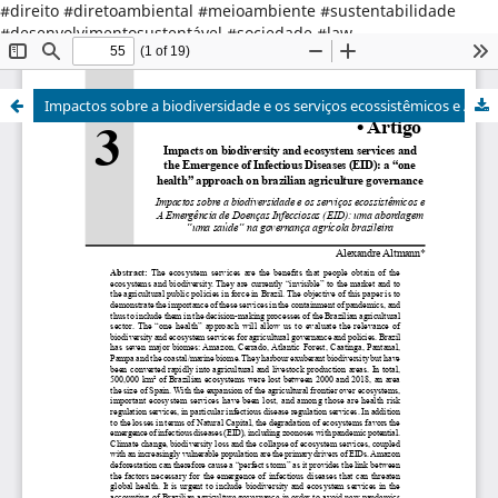
#direito #diretoambiental #meioambiente #sustentabilidade
#desenvolvimentosustentável #sociedade #law
#environmentallaw #environment #sustainabledevelopment
#society
Impactos sobre a biodiversidade e os serviços ecossistêmicos e A Emergência de Doenças Infecciosas (EID): uma abordagem “uma saúde” na governança agrícola brasileira