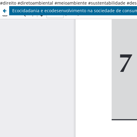
#direito #diretoambiental #meioambiente #sustentabilidade #de
Ecocidadania e ecodesenvolvimento na sociedade de consu