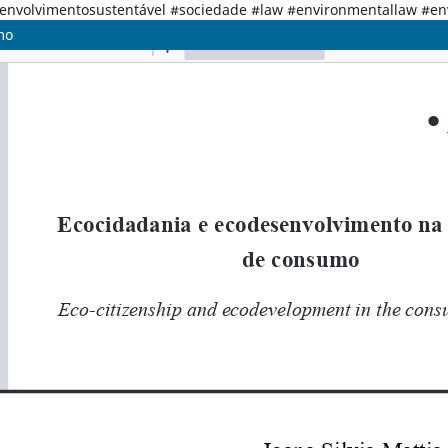
senvolvimentosustentável #sociedade #law #environmentallaw #e
mo