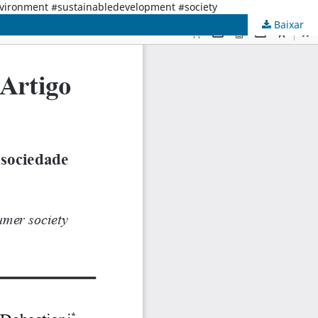
nvironment #sustainabledevelopment #society
Baixar