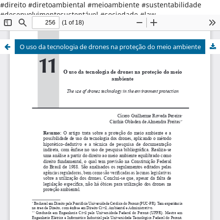
#direito #diretoambiental #meioambiente #sustentabilidade
#desenvolvimentosustentável #sociedade #law
#environmentallaw #environment #sustainabledevelopment
#society
O uso da tecnologia de drones na proteção do meio ambiente