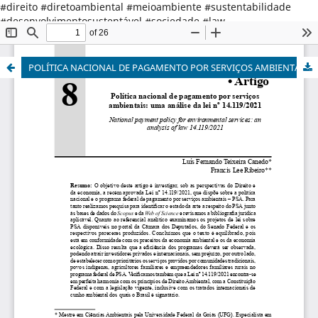
#direito #diretoambiental #meioambiente #sustentabilidade
#desenvolvimentosustentável #sociedade #law
#environmentallaw #environment #sustainabledevelopment
#society
POLÍTICA NACIONAL DE PAGAMENTO POR SERVIÇOS AMBIENTAIS