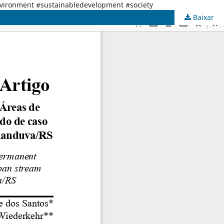
nvironment #sustainabledevelopment #society
Baixar