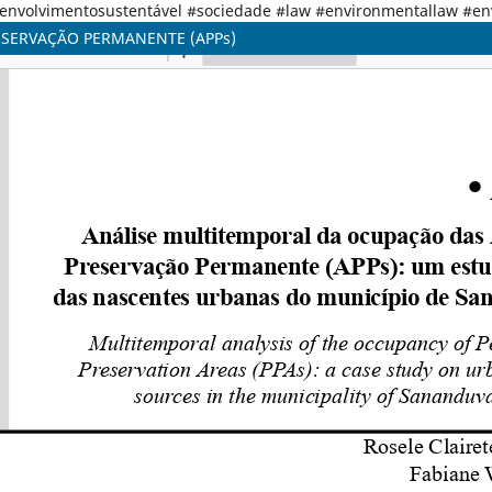
senvolvimentosustentável #sociedade #law #environmentallaw #e
ESERVAÇÃO PERMANENTE (APPs)