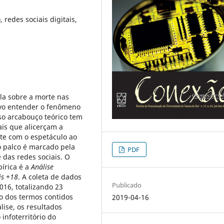
, redes sociais digitais,
la sobre a morte nas
tivo entender o fenômeno
sso arcabouço teórico tem
ais que alicerçam a
rte com o espetáculo ao
o palco é marcado pela
PDF
e das redes sociais. O
írica é a
Análise
is +18
. A coleta de dados
Publicado
2016, totalizando 23
o dos termos contidos
2019-04-16
ise, os resultados
infoterritório do