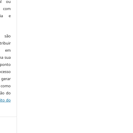
nal ou
, com
ria e
e são
ribuir
.: em
 na sua
 ponto
cesso
 gerar
m como
ção do
ito do