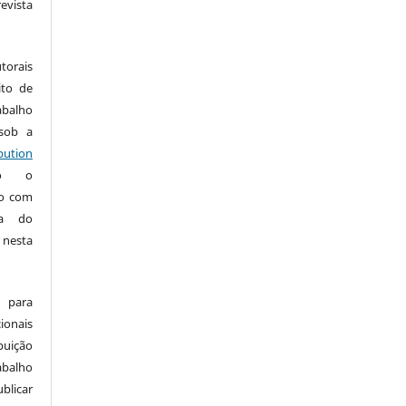
vista
:
torais
ito de
abalho
 sob a
ution
do o
ho com
ia do
 nesta
 para
onais
buição
abalho
ublicar