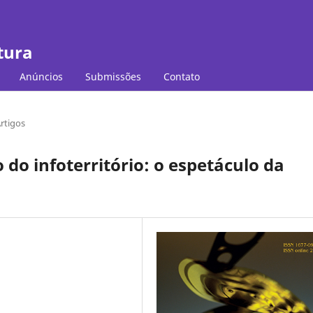
tura
Anúncios
Submissões
Contato
rtigos
do infoterritório: o espetáculo da