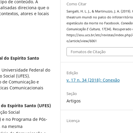
ipo de conteúdo. A
Como Citar
alisadas direciona que o
Sangalli, H. L. J., & Martinuzzo, J. A. (2019).
ontextos, atores e locais
theatrum mundi no palco do infoterritório
espetáculo da morte no Facebook.
Conexão 
Comunicação E Cultura
,
17
(34). Recuperado 
https://sou.ucs.br/etc/revistas/index.php
o/article/view/6061
Fomatos de Citação
l do Espírito Santo
 Universidade Federal do
Edição
 Social (UFES).
v. 17 n. 34 (2018): Conexão
io de Comunicação e
ticas Comunicacionais
Seção
Artigos
 do Espírito Santo (UFES)
ção Social
) e no Programa de Pós-
Licença
s, na mesma