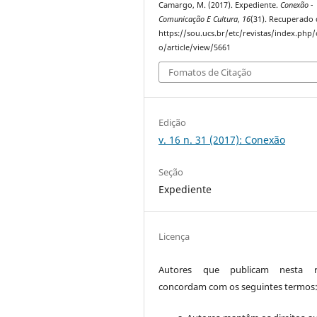
Camargo, M. (2017). Expediente.
Conexão -
Comunicação E Cultura
,
16
(31). Recuperado 
https://sou.ucs.br/etc/revistas/index.php
o/article/view/5661
Fomatos de Citação
Edição
v. 16 n. 31 (2017): Conexão
Seção
Expediente
Licença
Autores que publicam nesta re
concordam com os seguintes termos