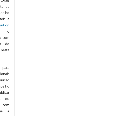
torais
ito de
abalho
 sob a
ution
do o
ho com
ia do
 nesta
 para
onais
buição
abalho
ublicar
nal ou
, com
ria e