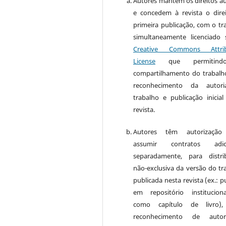
Autores mantêm os direitos au
e concedem à revista o dire
primeira publicação, com o tr
simultaneamente licenciado
Creative Commons Attrib
License
que permitin
compartilhamento do trabal
reconhecimento da autor
trabalho e publicação inicial
revista.
Autores têm autorização
assumir contratos adici
separadamente, para distri
não-exclusiva da versão do tr
publicada nesta revista (ex.: p
em repositório institucio
como capítulo de livro)
reconhecimento de auto