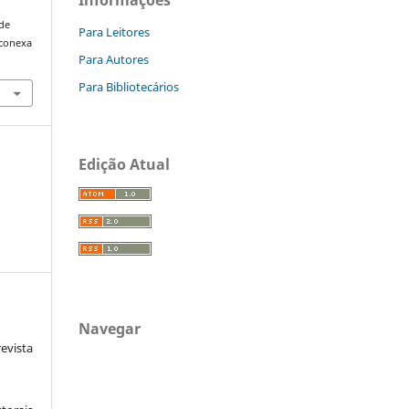
de
Para Leitores
/conexa
Para Autores
Para Bibliotecários
Edição Atual
Navegar
vista
: