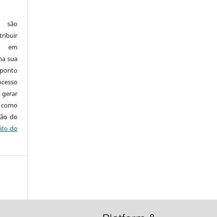
e são
ribuir
.: em
 na sua
 ponto
cesso
 gerar
m como
ção do
ito do