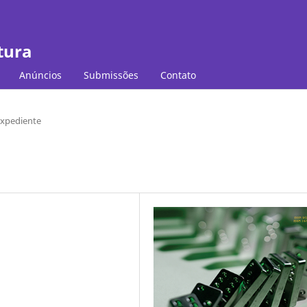
tura
Anúncios
Submissões
Contato
xpediente