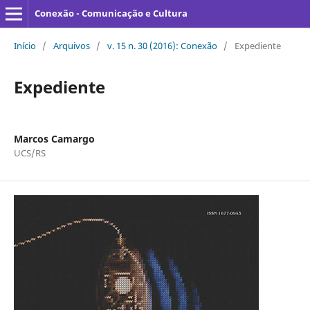
Conexão - Comunicação e Cultura
Início
/
Arquivos
/
v. 15 n. 30 (2016): Conexão
/
Expediente
Expediente
Marcos Camargo
UCS/RS