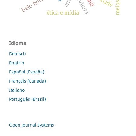
belo horizonte
mito
cultura
ética e mídia
Idioma
Deutsch
English
Español (España)
Français (Canada)
Italiano
Português (Brasil)
Open Journal Systems