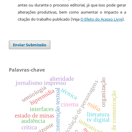
antes ou durante o processo editorial, já que isso pode gerar
alterações produtivas, bem como aumentar o impacto e a
citação do trabalho publicado (Veja
O Efeito do Acesso Livre
).
Enviar Submissão
Palavras-chave
alteridade
organização
articulação de personagens
jornalismo impresso
semiologia
técnica
hipermídia
construção textual
meios de comunicação
mídia
cinema
interfaces
literatura
estado de minas
tv digital
interatividade
audiência
crítica