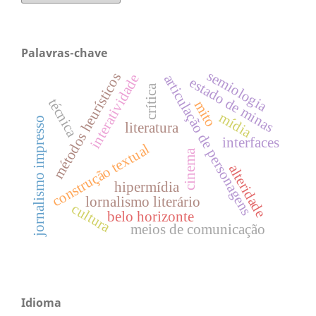
Palavras-chave
semiologia
métodos heurísticos
interatividade
articulação de personagens
estado de minas
crítica
técnica
mito
mídia
jornalismo impresso
literatura
interfaces
construção textual
cinema
alteridade
hipermídia
lornalismo literário
cultura
belo horizonte
meios de comunicação
Idioma