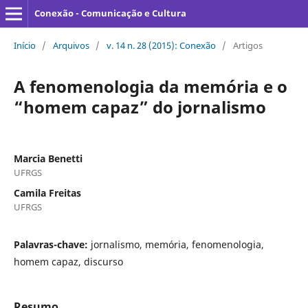
Conexão - Comunicação e Cultura
Início
/
Arquivos
/
v. 14 n. 28 (2015): Conexão
/
Artigos
A fenomenologia da memória e o
“homem capaz” do jornalismo
Marcia Benetti
UFRGS
Camila Freitas
UFRGS
Palavras-chave:
jornalismo, memória, fenomenologia,
homem capaz, discurso
Resumo