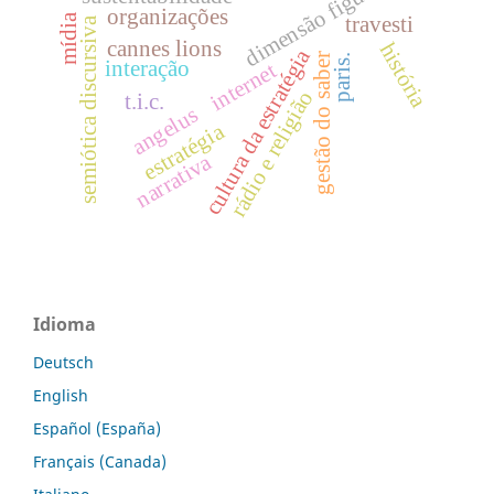
dimensão figurative
organizações
mídia
travesti
semiótica discursiva
cannes lions
história
cultura da estratégia
gestão do saber
paris.
interação
internet
rádio e religião
t.i.c.
angelus
estratégia
narrativa
Idioma
Deutsch
English
Español (España)
Français (Canada)