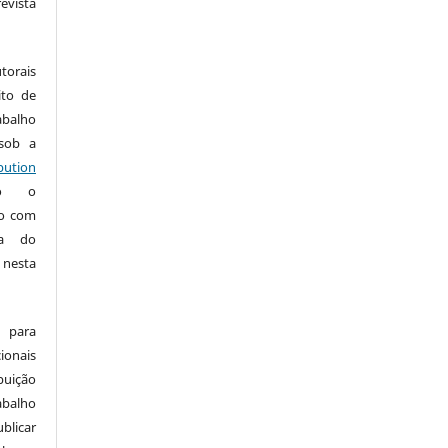
vista
:
torais
ito de
abalho
 sob a
ution
do o
ho com
ia do
 nesta
 para
onais
buição
abalho
ublicar