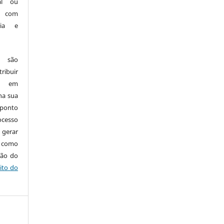
nal ou
, com
ria e
e são
ribuir
.: em
 na sua
 ponto
cesso
 gerar
m como
ção do
ito do