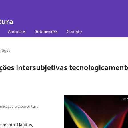
tura
Anúncios
Submissões
Contato
rtigos
ções intersubjetivas tecnologicament
nicação e Cibercultura
cimento, Habitus,