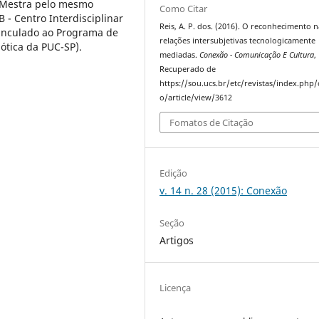
 Mestra pelo mesmo
Como Citar
 Centro Interdisciplinar
Reis, A. P. dos. (2016). O reconhecimento n
inculado ao Programa de
relações intersubjetivas tecnologicamente
tica da PUC-SP).
mediadas.
Conexão - Comunicação E Cultura
,
Recuperado de
https://sou.ucs.br/etc/revistas/index.php
o/article/view/3612
Fomatos de Citação
Edição
v. 14 n. 28 (2015): Conexão
Seção
Artigos
Licença