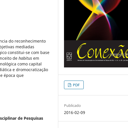
ência do reconhecimento
ubjetivas mediadas
ico constitui-se com base
nceito de
habitus
em
nológica como capital
diática e dromocratização
de época que
PDF
Publicado
2016-02-09
sciplinar de Pesquisas