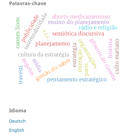
Palavras-chave
sustentabilidade
aborto medicamentoso
publicidade
cannes lions
ensino do planejamento
rádio e religião
t.i.c.
semiótica discursiva
gêneros do cinema
organizações
história
culto mariano
planejamento
estratégia
interação
cultura da estratégia
gestão do saber
angelus
mídia
paris.
travesti
pensamento estratégico
Idioma
Deutsch
English