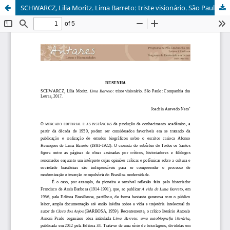
SCHWARCZ, Lilia Moritz. Lima Barreto: triste visionário. São Paulo: Companhia das Letras, 2017.