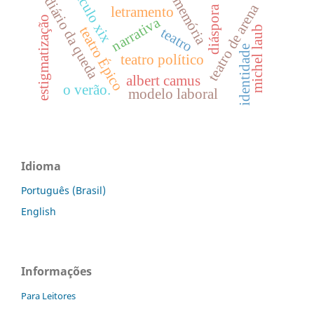
século xix
diário da queda
memória
teatro de arena
diáspora
letramento
estigmatização
narrativa
teatro Épico
michel laub
teatro
identidade
teatro político
albert camus
o verão.
modelo laboral
Idioma
Português (Brasil)
English
Informações
Para Leitores