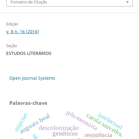
Fomatos de Citação
Edição
v. 8 n. 16 (2016)
Seção
ESTUDOS LITERÁRIOS
Open Journal Systems
Palavras-chave
pós-memória
intelectual
carola saavedra.
núpcias
augusto boal
descolonização
genéricos
resistência