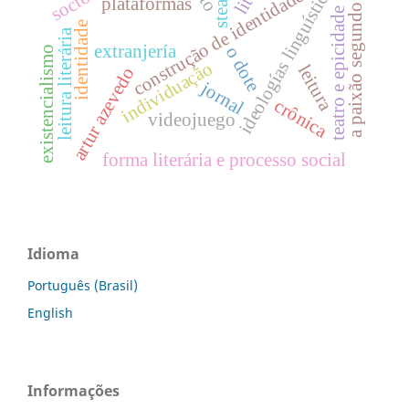
a paixão segundo g.h.
ideologías linguísticas
construção de identidades
steam
plataformas
teatro e epicidade
identidade
leitura literária
extranjería
o dote
existencialismo
individuação
leitura
artur azevedo
jornal
crônica
videojuego
forma literária e processo social
Idioma
Português (Brasil)
English
Informações