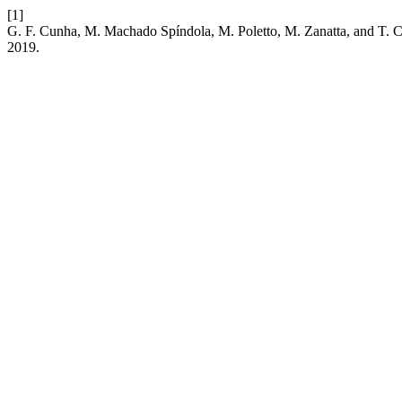
[1]
G. F. Cunha, M. Machado Spíndola, M. Poletto, M. Zanatta, and T. Ca
2019.