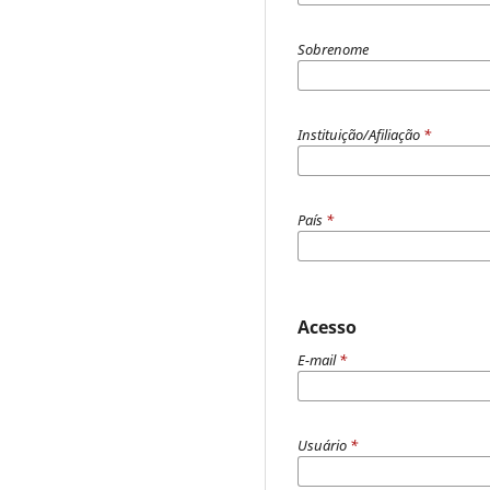
Sobrenome
Instituição/Afiliação
*
País
*
Acesso
E-mail
*
Usuário
*