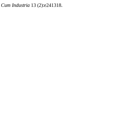
a Cum Industria
13 (2):e241318.