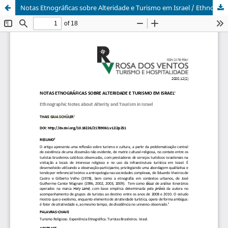
Notas Etnográficas sobre Alteridade e Turismo em Israel / Ethnographic Notes about Alterity and Tourism in Israel