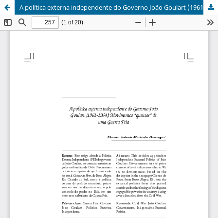
A política externa independente do Governo João Goulart (1961-1964): Movimentos “quentes” de uma Guerra Fria