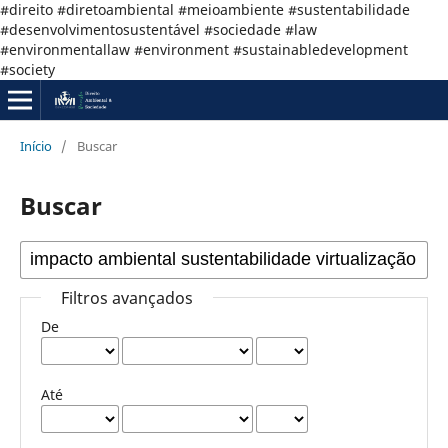
#direito #diretoambiental #meioambiente #sustentabilidade
#desenvolvimentosustentável #sociedade #law
#environmentallaw #environment #sustainabledevelopment
#society
Início
/
Buscar
Buscar
Filtros avançados
De
Até