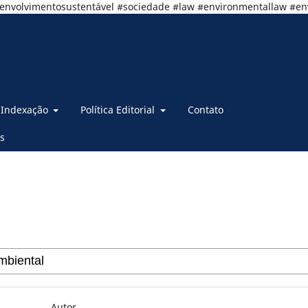
senvolvimentosustentável #sociedade #law #environmentallaw #e
Indexação
Política Editorial
Contato
s
Autor