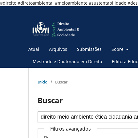
#direito #diretoambiental #meioambiente #sustentabilidade #de
Atual
Arquivos
Submissões
Sobre
Mestrado e Doutorado em Direito
Editora Educ
Início
/
Buscar
Buscar
Filtros avançados
De