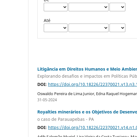
Até
Litigância em Direitos Humanos e Meio Ambie
Explorando desafios e impactos em Políticas Públ
DOI:
https://doi.org/10.18226/22370021.v13.n3.
Oswaldo Pereira de Lima Junior, Edna Raquel Hogemann
31-05-2024
Royalties minerários e os Objetivos de Desenv
o caso de Parauapebas - PA
DOI:
https://doi.org/10.18226/22370021.v14.n1.
Adib Salomão Muriel, Lise Vieira da Costa Tupiassu, M