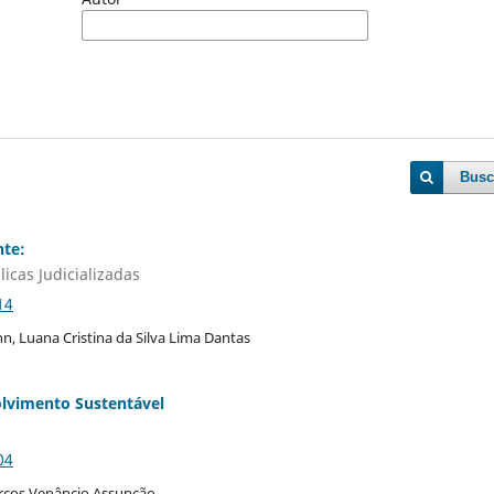
Busc
nte:
icas Judicializadas
14
, Luana Cristina da Silva Lima Dantas
olvimento Sustentável
04
arcos Venâncio Assunção