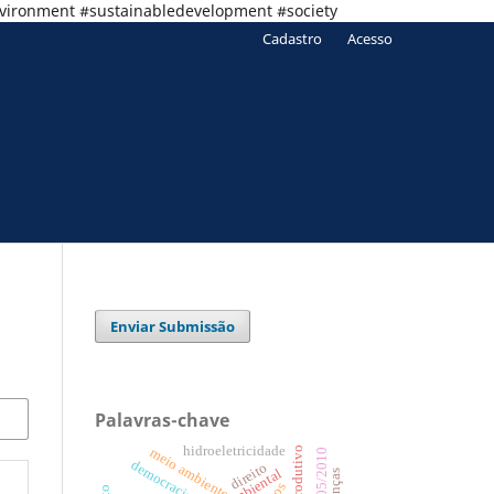
nvironment #sustainabledevelopment #society
Cadastro
Acesso
Enviar Submissão
Palavras-chave
hidroeletricidade
limite produtivo
meio ambiente
democracia
direito
crianças