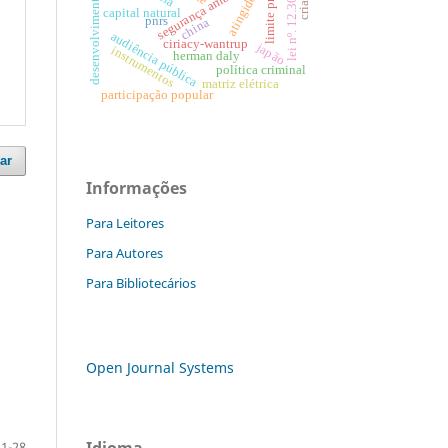
lei nº. 12.305/2010
segurança ambiental
atingidos
desenvolvimento
capital natural
pnrs
china
audiência pública
ciriacy-wantrup
japão
instrumentos
herman daly
política criminal
matriz elétrica
participação popular
ar
Informações
Para Leitores
Para Autores
Para Bibliotecários
Open Journal Systems
Idioma
1-28