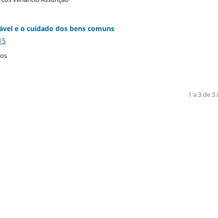
ável e o cuidado dos bens comuns
15
tos
1 a 3 de 3 