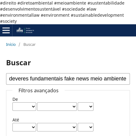
#direito #diretoambiental #meioambiente #sustentabilidade
#desenvolvimentosustentável #sociedade #law
#environmentallaw #environment #sustainabledevelopment
#society
Início
/
Buscar
Buscar
Filtros avançados
De
Até