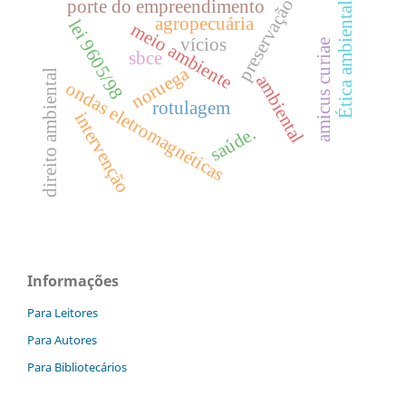
preservação
porte do empreendimento
Ética ambiental
agropecuária
lei 9605/98
meio ambiente
vícios
amicus curiae
sbce
noruega
direito ambiental
ambiental
ondas eletromagnéticas
rotulagem
intervenção
saúde.
Informações
Para Leitores
Para Autores
Para Bibliotecários