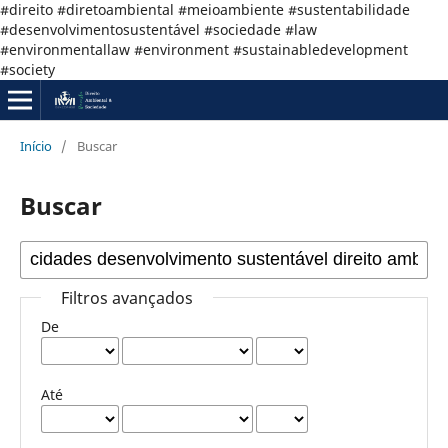
#direito #diretoambiental #meioambiente #sustentabilidade
#desenvolvimentosustentável #sociedade #law
#environmentallaw #environment #sustainabledevelopment
#society
Início
/
Buscar
Buscar
Filtros avançados
De
Até