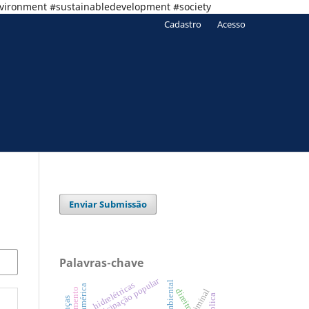
nvironment #sustainabledevelopment #society
Cadastro
Acesso
Enviar Submissão
Palavras-chave
participação popular
hidrelétricas
direito