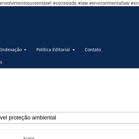
senvolvimentosustentável #sociedade #law #environmentallaw #e
Indexação
Política Editorial
Contato
s
Autor