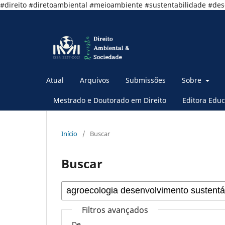
#direito #diretoambiental #meioambiente #sustentabilidade #de
Atual
Arquivos
Submissões
Sobre
Mestrado e Doutorado em Direito
Editora Educ
Início
/
Buscar
Buscar
Filtros avançados
De