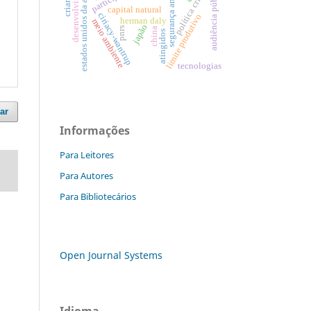
segurança ambiental
estados unidos da américa
desenvolvimento
política criminal
audiência pública
crianças
capital natural
ciriacy-wantrup
limite produtivo
herman daly
meio ambiente
japão
pnrs
china
atingidos
tecnologias
ar
Informações
Para Leitores
Para Autores
Para Bibliotecários
Open Journal Systems
Idioma