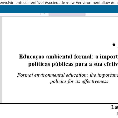
senvolvimentosustentável #sociedade #law #environmentallaw #e