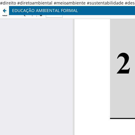
#direito #diretoambiental #meioambiente #sustentabilidade #de
EDUCAÇÃO AMBIENTAL FORMAL