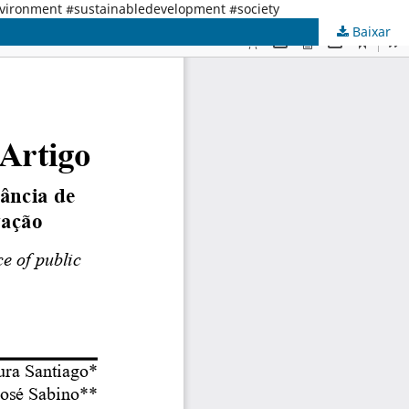
nvironment #sustainabledevelopment #society
Baixar