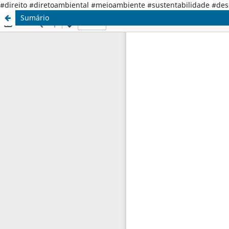
#direito #diretoambiental #meioambiente #sustentabilidade #de
Sumário