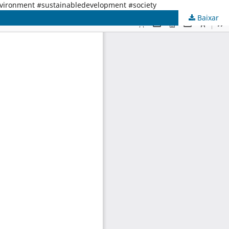
nvironment #sustainabledevelopment #society
Baixar