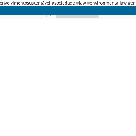
senvolvimentosustentável #sociedade #law #environmentallaw #e