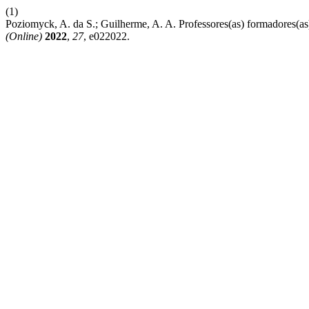
(1)
Poziomyck, A. da S.; Guilherme, A. A. Professores(as) formadores(as
(Online)
2022
,
27
, e022022.