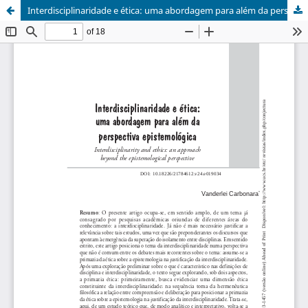
Interdisciplinaridade e ética: uma abordagem para além da perspectiva epistemológica // DOI: 10.18226/21784612.v24.e019034