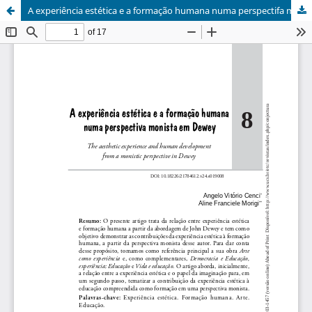
A experiência estética e a formação humana numa perspectifa monista em Dewey // DOI: 10.18226/21784612.v24.e019008