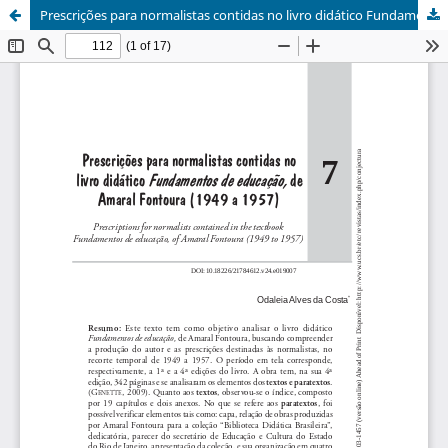
Prescrições para normalistas contidas no livro didático Fundamentos de Educação de Amaral Fontoura (1949 a 1957) // DOI: 10.18226/21784612.v24.e019007