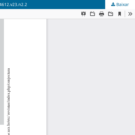
4612.v23.n2.2
Baixar