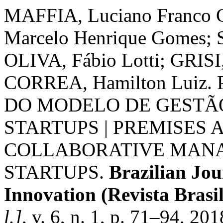
MAFFIA, Luciano Franco 
Marcelo Henrique Gomes; 
OLIVA, Fábio Lotti; GRISI,
CORREA, Hamilton Luiz
DO MODELO DE GESTÃ
STARTUPS | PREMISES 
COLLABORATIVE MAN
STARTUPS.
Brazilian Jo
Innovation (Revista Brasi
l.]
, v. 6, n. 1, p. 71–94, 20